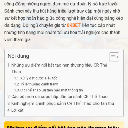
cộng đồng những người đam mê dự đoán tỷ số trực tuyến.
Sảnh chơi này thu hút hàng triệu lượt truy cập mỗi ngày nhờ
sự kết hợp hoàn hảo giữa công nghệ hiện đại cùng bảng kèo
đa dạng. Đội ngũ chuyên gia từ
8KBET
liên tục cập nhật
những tính năng mới nhằm tối ưu hóa trải nghiệm cho thành
viên tham gia.
Nội dung
Những ưu điểm nổi bật tạo nên thương hiệu CR Thể
Thao
Xử lý đặt cược siêu tốc
Tỷ lệ thưởng cạnh tranh
CR Thể Thao ưu tiên bảo mật thông tin
Các bộ môn cá cược hấp dẫn tại sảnh CR Thể Thao
Kinh nghiệm chinh phục sảnh CR Thể Thao cho tân thủ
Lời kết