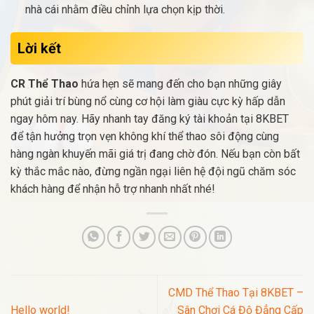
nhà cái nhằm điều chỉnh lựa chọn kịp thời.
Lời kết
CR Thể Thao
hứa hẹn sẽ mang đến cho bạn những giây
phút giải trí bùng nổ cùng cơ hội làm giàu cực kỳ hấp dẫn
ngay hôm nay. Hãy nhanh tay đăng ký tài khoản tại 8KBET
để tận hưởng trọn vẹn không khí thể thao sôi động cùng
hàng ngàn khuyến mãi giá trị đang chờ đón. Nếu bạn còn bất
kỳ thắc mắc nào, đừng ngần ngại liên hệ đội ngũ chăm sóc
khách hàng để nhận hỗ trợ nhanh nhất nhé!
CMD Thể Thao Tại 8KBET –
Hello world!
Sân Chơi Cá Độ Đẳng Cấp