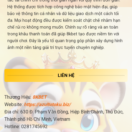
tác tài chính chỉ trong thời gian ngắn với quy trình đơn giản.
Hệ thống được tích hợp công nghệ bảo mật hiện đại, giúp
bảo vệ thông tin cá nhân và dữ liệu giao dịch một cách tối
đa. Mọi hoạt động đều được kiểm soát chặt chẽ nhằm hạn
chế rủi ro không mong muốn. Chính sự rõ ràng và an toàn
trong khâu thanh toán đã giúp 8kbet tạo được niềm tin với
người chơi. Đây là yếu tố quan trọng góp phần xây dựng hình
ảnh một nền tảng giải trí trực tuyến chuyên nghiệp.
LIÊN HỆ
Thương Hiệu:
8KBET
Website:
https://azultotoku.biz/
Địa chỉ: 630 Đ. Phạm Văn Đồng, Hiệp Bình Chánh, Thủ Đức,
Thành phố Hồ Chí Minh, Vietnam
Hotline: 0281745692