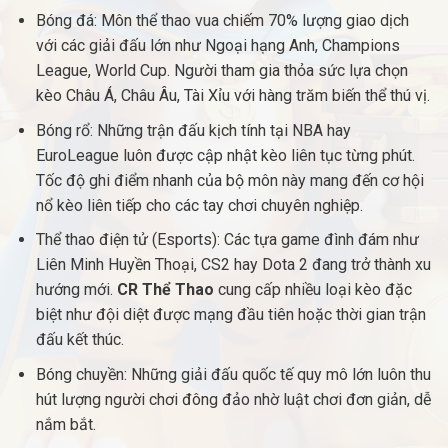
Bóng đá: Môn thể thao vua chiếm 70% lượng giao dịch
với các giải đấu lớn như Ngoại hạng Anh, Champions
League, World Cup. Người tham gia thỏa sức lựa chọn
kèo Châu Á, Châu Âu, Tài Xỉu với hàng trăm biến thể thú vị.
Bóng rổ: Những trận đấu kịch tính tại NBA hay
EuroLeague luôn được cập nhật kèo liên tục từng phút.
Tốc độ ghi điểm nhanh của bộ môn này mang đến cơ hội
nổ kèo liên tiếp cho các tay chơi chuyên nghiệp.
Thể thao điện tử (Esports): Các tựa game đình đám như
Liên Minh Huyền Thoại, CS2 hay Dota 2 đang trở thành xu
hướng mới.
CR Thể Thao
cung cấp nhiều loại kèo đặc
biệt như đội diệt được mạng đầu tiên hoặc thời gian trận
đấu kết thúc.
Bóng chuyền: Những giải đấu quốc tế quy mô lớn luôn thu
hút lượng người chơi đông đảo nhờ luật chơi đơn giản, dễ
nắm bắt.