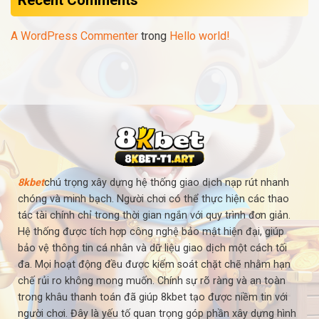
A WordPress Commenter
trong
Hello world!
8kbet
chú trọng xây dựng hệ thống giao dịch nạp rút nhanh
chóng và minh bạch. Người chơi có thể thực hiện các thao
tác tài chính chỉ trong thời gian ngắn với quy trình đơn giản.
Hệ thống được tích hợp công nghệ bảo mật hiện đại, giúp
bảo vệ thông tin cá nhân và dữ liệu giao dịch một cách tối
đa. Mọi hoạt động đều được kiểm soát chặt chẽ nhằm hạn
chế rủi ro không mong muốn. Chính sự rõ ràng và an toàn
trong khâu thanh toán đã giúp 8kbet tạo được niềm tin với
người chơi. Đây là yếu tố quan trọng góp phần xây dựng hình