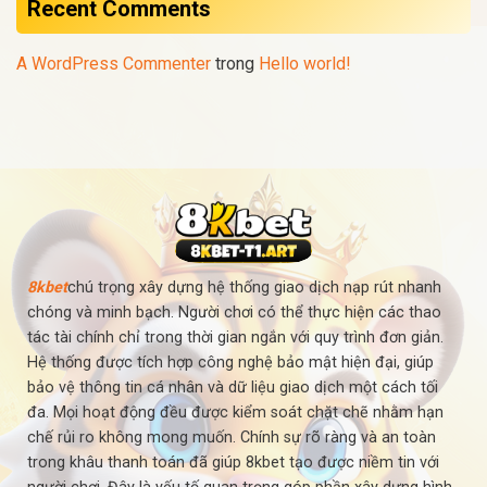
Recent Comments
A WordPress Commenter
trong
Hello world!
8kbet
chú trọng xây dựng hệ thống giao dịch nạp rút nhanh
chóng và minh bạch. Người chơi có thể thực hiện các thao
tác tài chính chỉ trong thời gian ngắn với quy trình đơn giản.
Hệ thống được tích hợp công nghệ bảo mật hiện đại, giúp
bảo vệ thông tin cá nhân và dữ liệu giao dịch một cách tối
đa. Mọi hoạt động đều được kiểm soát chặt chẽ nhằm hạn
chế rủi ro không mong muốn. Chính sự rõ ràng và an toàn
trong khâu thanh toán đã giúp 8kbet tạo được niềm tin với