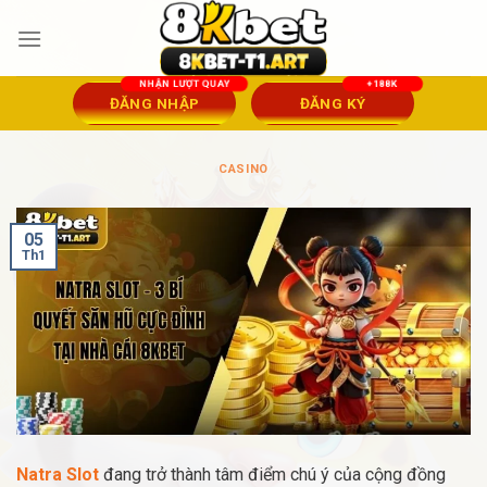
Skip
to
content
ĐĂNG NHẬP
ĐĂNG KÝ
CASINO
05
Th1
Natra Slot
đang trở thành tâm điểm chú ý của cộng đồng