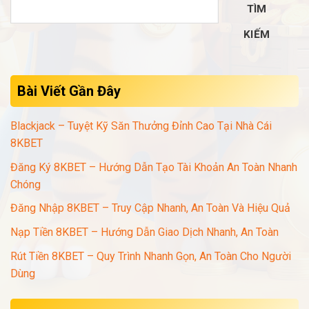
TÌM
KIẾM
Bài Viết Gần Đây
Blackjack – Tuyệt Kỹ Săn Thưởng Đỉnh Cao Tại Nhà Cái
8KBET
Đăng Ký 8KBET – Hướng Dẫn Tạo Tài Khoản An Toàn Nhanh
Chóng
Đăng Nhập 8KBET – Truy Cập Nhanh, An Toàn Và Hiệu Quả
Nạp Tiền 8KBET – Hướng Dẫn Giao Dịch Nhanh, An Toàn
Rút Tiền 8KBET – Quy Trình Nhanh Gọn, An Toàn Cho Người
Dùng