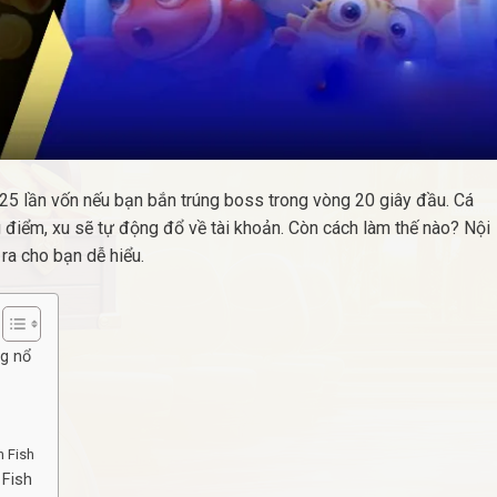
 25 lần vốn nếu bạn bắn trúng boss trong vòng 20 giây đầu. Cá
điểm, xu sẽ tự động đổ về tài khoản. Còn cách làm thế nào? Nội
ra cho bạn dễ hiểu.
ng nổ
n Fish
 Fish