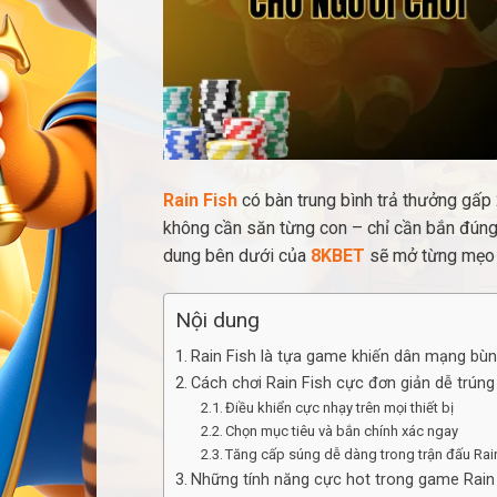
Rain Fish
có bàn trung bình trả thưởng gấp
không cần săn từng con – chỉ cần bắn đúng 
dung bên dưới của
8KBET
sẽ mở từng mẹo 
Nội dung
Rain Fish là tựa game khiến dân mạng bù
Cách chơi Rain Fish cực đơn giản dễ trúng
Điều khiển cực nhạy trên mọi thiết bị
Chọn mục tiêu và bắn chính xác ngay
Tăng cấp súng dễ dàng trong trận đấu Rai
Những tính năng cực hot trong game Rain