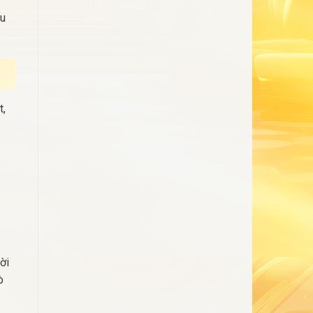
ấu
t,
.
ời
ò