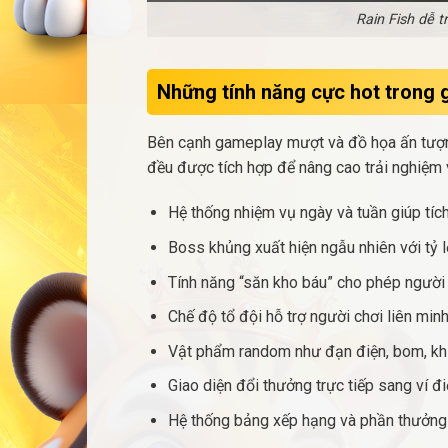
Rain Fish dễ 
Những tính năng cực hot trong 
Bên cạnh gameplay mượt và đồ họa ấn tượng
đều được tích hợp để nâng cao trải nghiệm
Hệ thống nhiệm vụ ngày và tuần giúp tíc
Boss khủng xuất hiện ngẫu nhiên với tỷ l
Tính năng “săn kho báu” cho phép người 
Chế độ tổ đội hỗ trợ người chơi liên minh
Vật phẩm random như đạn điện, bom, khi
Giao diện đổi thưởng trực tiếp sang ví đ
Hệ thống bảng xếp hạng và phần thưởng t