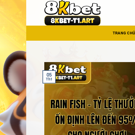
Skip
to
content
TRANG CH
05
Th1