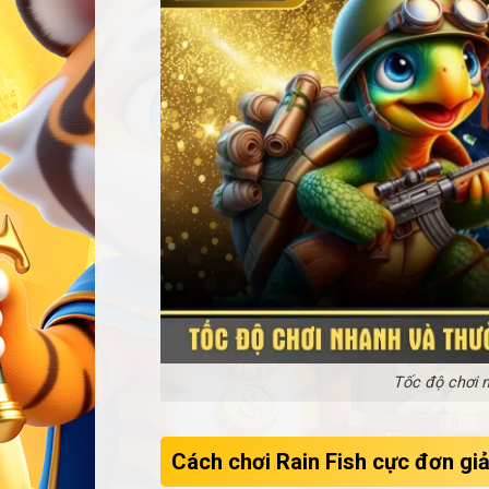
Tốc độ chơi 
Cách chơi Rain Fish cực đơn gi