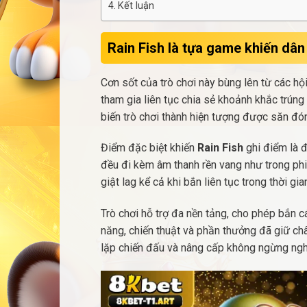
Kết luận
Rain Fish là tựa game khiến dâ
Cơn sốt của trò chơi này bùng lên từ các h
tham gia liên tục chia sẻ khoảnh khắc trúng
biến trò chơi thành hiện tượng được săn đón
Điểm đặc biệt khiến
Rain Fish
ghi điểm là 
đều đi kèm âm thanh rền vang như trong ph
giật lag kể cả khi bắn liên tục trong thời gia
Trò chơi hỗ trợ đa nền tảng, cho phép bắn c
năng, chiến thuật và phần thưởng đã giữ chân
lặp chiến đấu và nâng cấp không ngừng ngh