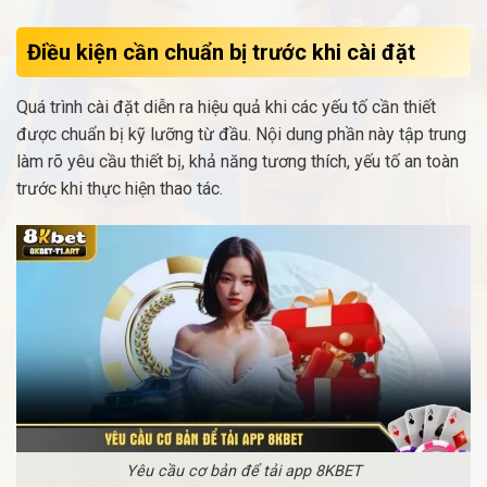
Điều kiện cần chuẩn bị trước khi cài đặt
Quá trình cài đặt diễn ra hiệu quả khi các yếu tố cần thiết
được chuẩn bị kỹ lưỡng từ đầu. Nội dung phần này tập trung
làm rõ yêu cầu thiết bị, khả năng tương thích, yếu tố an toàn
trước khi thực hiện thao tác.
Yêu cầu cơ bản để tải app 8KBET