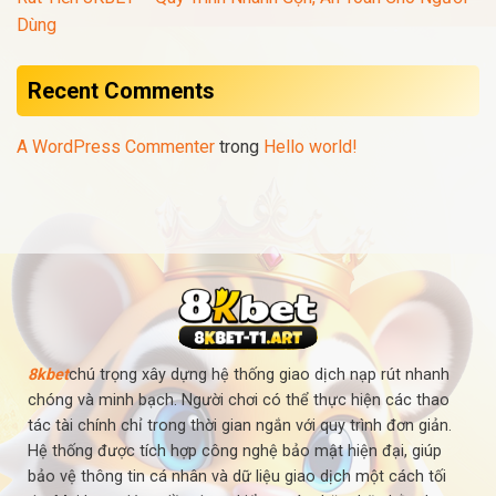
Dùng
Recent Comments
A WordPress Commenter
trong
Hello world!
8kbet
chú trọng xây dựng hệ thống giao dịch nạp rút nhanh
chóng và minh bạch. Người chơi có thể thực hiện các thao
tác tài chính chỉ trong thời gian ngắn với quy trình đơn giản.
Hệ thống được tích hợp công nghệ bảo mật hiện đại, giúp
bảo vệ thông tin cá nhân và dữ liệu giao dịch một cách tối