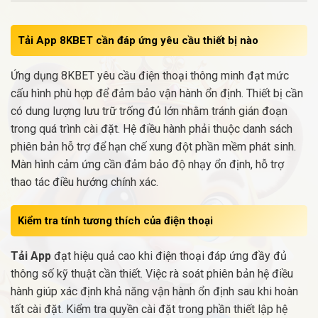
Tải App 8KBET cần đáp ứng yêu cầu thiết bị nào
Ứng dụng 8KBET yêu cầu điện thoại thông minh đạt mức
cấu hình phù hợp để đảm bảo vận hành ổn định. Thiết bị cần
có dung lượng lưu trữ trống đủ lớn nhằm tránh gián đoạn
trong quá trình cài đặt. Hệ điều hành phải thuộc danh sách
phiên bản hỗ trợ để hạn chế xung đột phần mềm phát sinh.
Màn hình cảm ứng cần đảm bảo độ nhạy ổn định, hỗ trợ
thao tác điều hướng chính xác.
Kiểm tra tính tương thích của điện thoại
Tải App
đạt hiệu quả cao khi điện thoại đáp ứng đầy đủ
thông số kỹ thuật cần thiết. Việc rà soát phiên bản hệ điều
hành giúp xác định khả năng vận hành ổn định sau khi hoàn
tất cài đặt. Kiểm tra quyền cài đặt trong phần thiết lập hệ