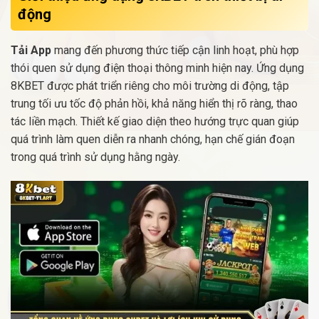
động
Tải App
mang đến phương thức tiếp cận linh hoạt, phù hợp
thói quen sử dụng điện thoại thông minh hiện nay. Ứng dụng
8KBET được phát triển riêng cho môi trường di động, tập
trung tối ưu tốc độ phản hồi, khả năng hiển thị rõ ràng, thao
tác liền mạch. Thiết kế giao diện theo hướng trực quan giúp
quá trình làm quen diễn ra nhanh chóng, hạn chế gián đoạn
trong quá trình sử dụng hằng ngày.