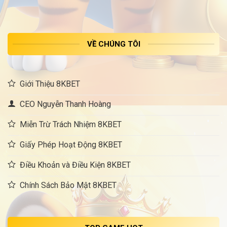
VỀ CHÚNG TÔI
Giới Thiệu 8KBET
CEO Nguyễn Thanh Hoàng
Miễn Trừ Trách Nhiệm 8KBET
Giấy Phép Hoạt Động 8KBET
Điều Khoản và Điều Kiện 8KBET
Chính Sách Bảo Mật 8KBET