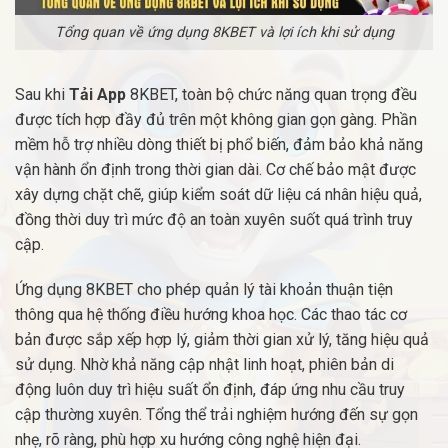
Tổng quan về ứng dụng 8KBET và lợi ích khi sử dụng
Sau khi
Tải App
8KBET, toàn bộ chức năng quan trọng đều
được tích hợp đầy đủ trên một không gian gọn gàng. Phần
mềm hỗ trợ nhiều dòng thiết bị phổ biến, đảm bảo khả năng
vận hành ổn định trong thời gian dài. Cơ chế bảo mật được
xây dựng chặt chẽ, giúp kiểm soát dữ liệu cá nhân hiệu quả,
đồng thời duy trì mức độ an toàn xuyên suốt quá trình truy
cập.
Ứng dụng 8KBET cho phép quản lý tài khoản thuận tiện
thông qua hệ thống điều hướng khoa học. Các thao tác cơ
bản được sắp xếp hợp lý, giảm thời gian xử lý, tăng hiệu quả
sử dụng. Nhờ khả năng cập nhật linh hoạt, phiên bản di
động luôn duy trì hiệu suất ổn định, đáp ứng nhu cầu truy
cập thường xuyên. Tổng thể trải nghiệm hướng đến sự gọn
nhẹ, rõ ràng, phù hợp xu hướng công nghệ hiện đại.