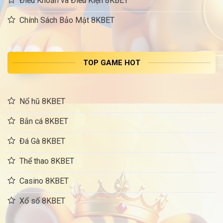
Điều Khoản và Điều Kiện 8KBET
Chính Sách Bảo Mật 8KBET
TOP GAME HOT
Nổ hũ 8KBET
Bắn cá 8KBET
Đá Gà 8KBET
Thể thao 8KBET
Casino 8KBET
Xổ số 8KBET