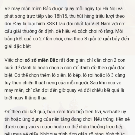
Vé may mắn miền Bắc được quay mỗi ngày tại Hà Nội và
phát sóng trực tiếp vào 18h15, thu hút hàng triệu lượt theo
dõi. Đây là loại hình XSKT lâu đời nhất tại Việt Nam với cơ
cấu giải thưởng ổn định, dễ hiểu và cách chơi rõ ràng. Mỗi
bảng kết quả có 27 lần chơi, chia theo 8 giải từ giải bảy đến
giải đặc biệt.
Việc chơi
xổ số miền Bắc
rất đơn giản, chỉ cần chọn 2 con
cuối để đánh lô hoặc chọn 5 con để đánh đề theo giải đặc
biệt. Có thể chọn thêm lô xiên, lô kép, lô rơi hoặc lô 3 càng
tùy theo chiến thuật riêng của mỗi người. Sau khi mua vé
may mắn, chỉ cần đợi đến giờ quay và đối chiếu kết quả là
biết ngay thắng thua.
Để theo dõi kết quả, bạn xem trực tiếp trên tivi, website uy
tín hoặc ứng dụng của nền tảng đang chơi. Nếu trúng, tiền sẽ
được cộng vào ví cược hoặc có thể nhận thưởng trực tiếp
nếu mua vé giấy. Nhờ quy trình đơn giản, rõ ràng, hình thức