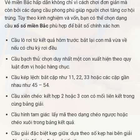
Vé miền Bắc hấp dẫn không chỉ vì cách chơi đơn giản mà
còn bởi các dạng cầu phong phú giúp người chơi tăng cơ hội
trúng. Tùy theo kinh nghiệm và vốn, bạn có thể chọn dạng
cầu
xổ số miền Bắc
phù hợp để bắt số chính xác hơn.
Cầu lô rơi từ kết quả hôm trước: bắt lại con mã vừa về
nếu có chu kỳ rơi đều.
Cầu bạch thủ: chọn duy nhất một con xuất hiện theo quy
luật đơn vị hoặc hàng chục.
Cầu kép lệch: bắt cặp như 11, 22, 33 hoặc các cặp gần
nhau như 45 – 54.
Cầu xiên chéo: kết hợp 2 hoặc 3 con có mối liên kết trong
cùng bảng giải.
Cầu hình tam giác: lấy mã theo dạng chéo ngược hoặc
chéo xuôi trong bảng kết quả.
Cầu giải đặc biệt kẹp giữa: dựa theo số kẹp hai bên giải